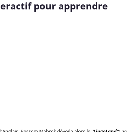
teractif pour apprendre
d’Anglais, Bessem Mabrek dévoile alors le ‘
‘LingoLand”;
un