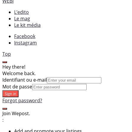
WEBI
L’edito
Le mag
Le kit média
Facebook
Instagram
Top
Hey there!
Welcome back.
Identifiant ou e-mail
Mot de passe
Sign in
Forgot password?
Join Wepost.
:
Add and promote your listings