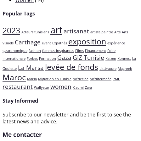
Popular Tags
art
2023
artisanat
Acteurs tunisiens
artiste peintre
Arts
Arts
exposition
Carthage
visuels
event
Expatriés
expérience
gastronomique
fashion
femmes inspirantes
Films
Financement
Foire
Gaza
GIZ Tunisie
Internationale
Forbes
Formation
Kaizen
Konnect
La
levée de fonds
La Marsa
Goulette
Littérature
Maghreb
Maroc
Marsa
Migration en Tunisie
médecine
Méditerranée
PME
restaurant
women
Wallyscar
Xiaomi
Zara
Stay Informed
Subscribe to our newsletter and be the first to see the
latest news and advice.
Me contacter