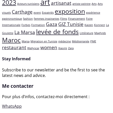
art
2023
artisanat
Acteurs tunisiens
artiste peintre
Arts
Arts
exposition
Carthage
visuels
event
Expatriés
expérience
gastronomique
fashion
femmes inspirantes
Films
Financement
Foire
Gaza
GIZ Tunisie
Internationale
Forbes
Formation
Kaizen
Konnect
La
levée de fonds
La Marsa
Goulette
Littérature
Maghreb
Maroc
Marsa
Migration en Tunisie
médecine
Méditerranée
PME
restaurant
women
Wallyscar
Xiaomi
Zara
Stay Informed
Subscribe to our newsletter and be the first to see the
latest news and advice.
Me contacter
Pour plus d’infos, contactez-moi directement :
WhatsApp