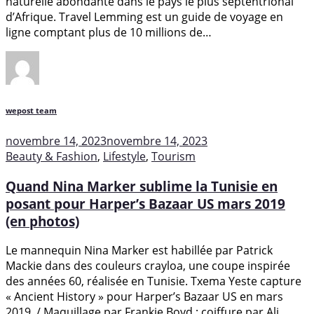
naturelle abondante dans le pays le plus septentrional
d’Afrique. Travel Lemming est un guide de voyage en
ligne comptant plus de 10 millions de…
wepost team
novembre 14, 2023
novembre 14, 2023
Beauty & Fashion
,
Lifestyle
,
Tourism
Quand Nina Marker sublime la Tunisie en
posant pour Harper’s Bazaar US mars 2019
(en photos)
Le mannequin Nina Marker est habillée par Patrick
Mackie dans des couleurs crayloa, une coupe inspirée
des années 60, réalisée en Tunisie. Txema Yeste capture
« Ancient History » pour Harper’s Bazaar US en mars
2019. / Maquillage par Frankie Boyd ; coiffure par Ali