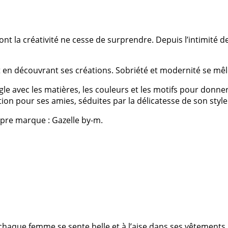
ont la créativité ne cesse de surprendre. Depuis l’intimité 
rit en découvrant ses créations. Sobriété et modernité se m
ngle avec les matières, les couleurs et les motifs pour don
ion pour ses amies, séduites par la délicatesse de son style
ropre marque : Gazelle by-m.
chaque femme se sente belle et à l’aise dans ses vêtements. S