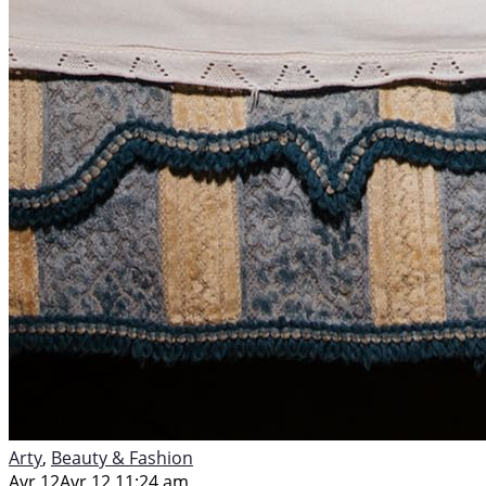
Arty
,
Beauty & Fashion
Avr 12
Avr 12 11:24 am