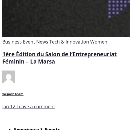
Business
Event
News
Tech & Innovation
Women
1ère Édition du Salon de l’Entrepreneuriat
Féminin – La Marsa
wepost team
Jan 12
Leave a comment
Experience & Events