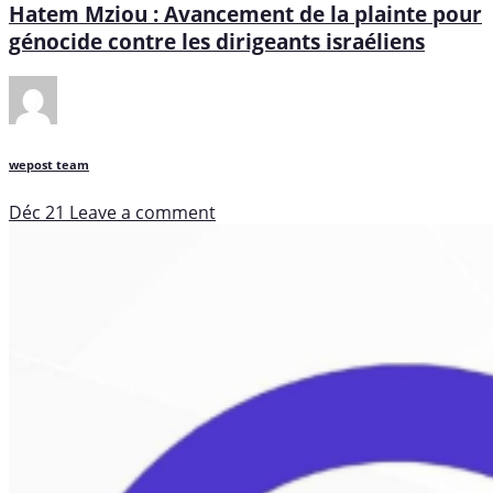
Hatem Mziou : Avancement de la plainte pour
génocide contre les dirigeants israéliens
wepost team
Déc 21
Leave a comment