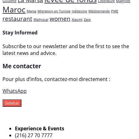
Goulette
Littérature
Maghreb
Maroc
Marsa
Migration en Tunisie
médecine
Méditerranée
PME
restaurant
women
Wallyscar
Xiaomi
Zara
Stay Informed
Subscribe to our newsletter and be the first to see the
latest news and advice.
Me contacter
Pour plus d’infos, contactez-moi directement :
WhatsApp
Sidebar
Experience & Events
(216) 27 70 7777