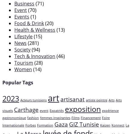
Business
(71)
Event
(70)
Events
(1)
Food & Drink
(20)
Health & Wellness
(13)
Lifestyle
(15)
News
(281)
Society
(94)
Tech & Innovation
(46)
Tourism
(28)
Women
(14)
Popular Tags
art
2023
artisanat
Acteurs tunisiens
artiste peintre
Arts
Arts
exposition
Carthage
visuels
event
Expatriés
expérience
gastronomique
fashion
femmes inspirantes
Films
Financement
Foire
Gaza
GIZ Tunisie
Internationale
Forbes
Formation
Kaizen
Konnect
La
levée de fonds
La Marsa