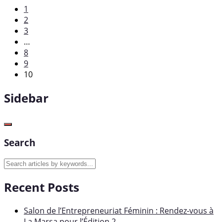
1
2
3
…
8
9
10
Sidebar
Search
Recent Posts
Salon de l’Entrepreneuriat Féminin : Rendez-vous à
La Marsa pour l’Édition 2