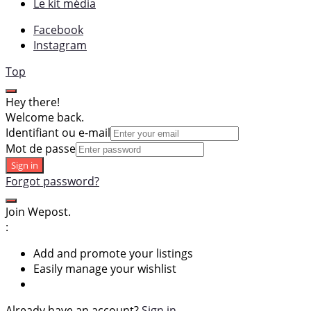
Le kit média
Facebook
Instagram
Top
Hey there!
Welcome back.
Identifiant ou e-mail
Mot de passe
Sign in
Forgot password?
Join Wepost.
:
Add and promote your listings
Easily manage your wishlist
Already have an account?
Sign in