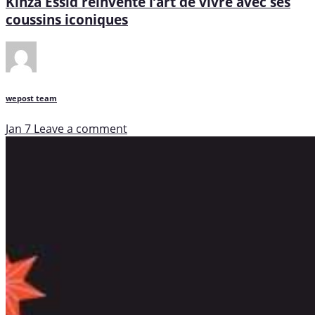
Kinza Essid réinvente l’art de vivre avec ses
coussins iconiques
wepost team
Jan 7
Leave a comment